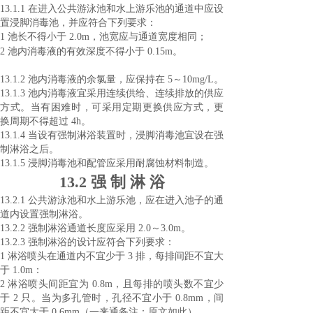
13.1.1 在进入公共游泳池和水上游乐池的通道中应设
置浸脚消毒池，并应符合下列要
求：
1 池长不得小于 2.0m，池宽应与通道宽度相同；
2 池内消毒液的有效深度不得小于 0.15m。
13.1.2 池内消毒液的余氯量，应保持在 5～10mg/L。
13.1.3 池内消毒液宜采用连续供给、连续排放的供应
方式。当有困难时，可采用定期
更换供应方式，更
换周期不得超过 4h。
13.1.4 当设有强制淋浴装置时，浸脚消毒池宜设在强
制淋浴之后。
13.1.5 浸脚消毒池和配管应采用耐腐蚀材料制造。
13.2 强 制 淋 浴
13.2.1 公共游泳池和水上游乐池，应在进入池子的通
道内设置强制淋浴。
13.2.2 强制淋浴通道长度应采用 2.0～3.0m。
13.2.3 强制淋浴的设计应符合下列要求：
1 淋浴喷头在通道内不宜少于 3 排，每排间距不宜大
于 1.0m：
2 淋浴喷头间距宜为 0.8m，且每排的喷头数不宜少
于 2 只。当为多孔管时，孔径不
宜小于 0.8mm，间
距不宜大于 0.6mm（一来通备
注：原文如此
）