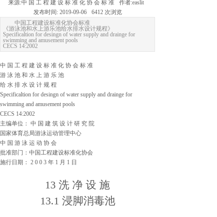
来源:
中 国 工 程 建 设 标 准 化 协 会 标 准
作者:
easlit
发布时间:
2019-09-06
6412
次浏览
中国工程建设标准化协会标准
《游泳池和水上游乐池给水排水设计规程》
Specificaltion for desingn of water supply and drainge for
swimming and amusement pools
CECS 14:2002
中 国 工 程 建 设 标 准 化 协 会 标 准
游 泳 池 和 水 上 游 乐 池
给 水 排 水 设 计 规 程
Specificaltion for desingn of water supply and drainge for
swimming and amusement pools
CECS 14:2002
主编单位： 中 国 建 筑 设 计 研 究 院
国家体育总局游泳运动管理中心
中 国 游 泳 运 动 协 会
批准部门：中国工程建设标准化协会
施行日期：
2 0 0 3
年
1
月
1
日
13
洗 净 设 施
13.1 浸脚消毒池