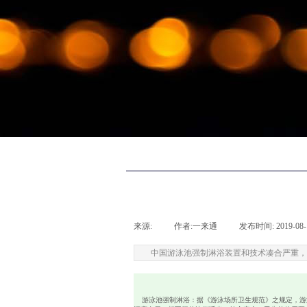
来源:
|
作者:
一来通
|
发布时间:
2019-08-
中国游泳池强制淋浴装置和技术凑合严重，
游泳池强制淋浴：据《游泳场所卫生规范》之规定，游