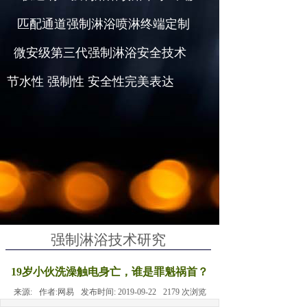
匹配通道强制淋浴喷淋终端定制
微安级第三代强制淋浴安全技术
节水性 强制性 安全性完美表达
强制淋浴技术研究
19岁小伙洗澡触电身亡，谁是罪魁祸首？
来源:
作者:
网易
发布时间:
2019-09-22
2179
次浏览